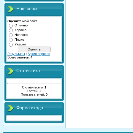
Наш опрос
Оцените мой сайт
Отлично
Хорошо
Неплохо
Плохо
Ужасно
Результаты
|
Архив опросов
Всего ответов:
4
Статистика
Онлайн всего:
1
Гостей:
1
Пользователей:
0
Форма входа